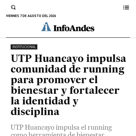
herramienta de bienestar, integración y
disciplina, fortaleciendo la identidad regional
VIERNES 7 DE AGOSTO DEL 2026
con actividades abiertas a todas las edades.
14 DE MAYO DE 2026
INSTITUCIONAL
UTP Huancayo impulsa
comunidad de running
para promover el
bienestar y fortalecer
la identidad y
disciplina
UTP Huancayo impulsa el running
como herramienta de bienestar,