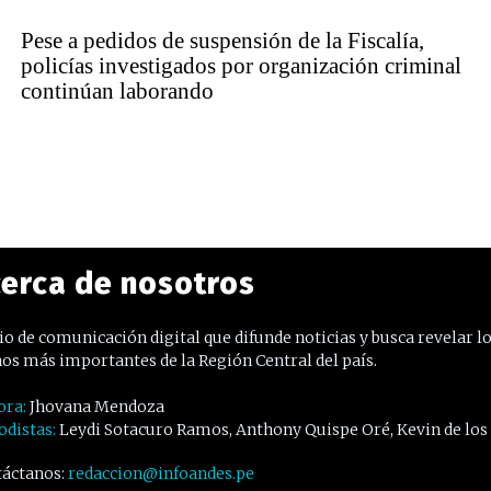
Pese a pedidos de suspensión de la Fiscalía,
policías investigados por organización criminal
continúan laborando
erca de nosotros
o de comunicación digital que difunde noticias y busca revelar l
os más importantes de la Región Central del país.
ora:
Jhovana Mendoza
odistas:
Leydi Sotacuro Ramos, Anthony Quispe Oré, Kevin de los
áctanos:
redaccion@infoandes.pe