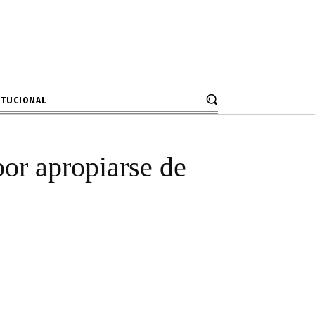
 policial por
strucción
ITUCIONAL
por apropiarse de