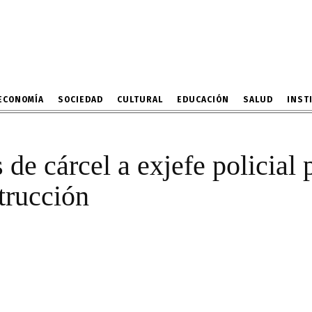
 años de cárcel a exjefe
se de materiales de con
11 DE FEBRERO DE 2025
ECONOMÍA
SOCIEDAD
CULTURAL
EDUCACIÓN
SALUD
INST
de cárcel a exjefe policial 
trucción