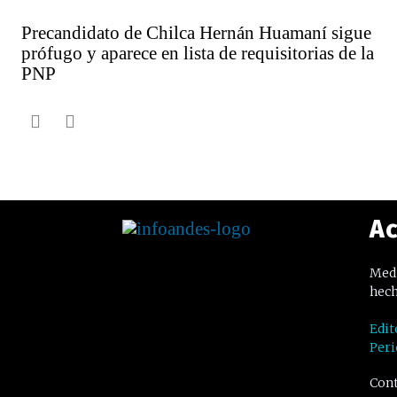
Precandidato de Chilca Hernán Huamaní sigue
prófugo y aparece en lista de requisitorias de la
PNP
Ac
Medi
hech
Edit
Peri
Cont