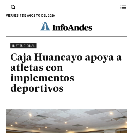
Caja Huancayo apoya a atletas
con implementos deportivos
VIERNES 7 DE AGOSTO DEL 2026
25 DE ENERO DE 2023
INSTITUCIONAL
Caja Huancayo apoya a
atletas con
implementos
deportivos