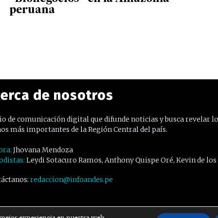
peruana
erca de nosotros
o de comunicación digital que difunde noticias y busca revelar l
os más importantes de la Región Central del país.
ora:
Jhovana Mendoza
odistas:
Leydi Sotacuro Ramos, Anthony Quispe Oré, Kevin de los
áctanos:
redaccion@infoandes.pe
 mejor experiencia en nuestra web.