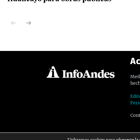
Ac
Medi
hech
Edit
Peri
Cont
Utilizamos cookies para ofrecerte la