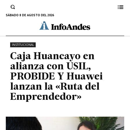
USIL, PROBIDE Y Huawei lanzan la
«Ruta del Emprendedor»
SÁBADO 8 DE AGOSTO DEL 2026
22 DE MAYO DE 2024
INSTITUCIONAL
Caja Huancayo en
alianza con USIL,
PROBIDE Y Huawei
lanzan la «Ruta del
Emprendedor»