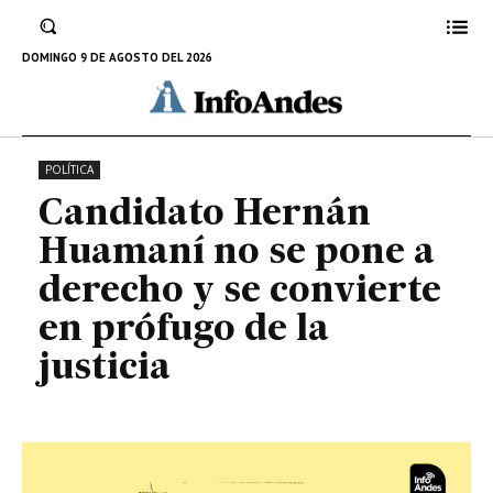
se pone a derecho y se convierte
en prófugo de la justicia
DOMINGO 9 DE AGOSTO DEL 2026
22 DE NOVIEMBRE DE 2024
POLÍTICA
Candidato Hernán
Huamaní no se pone a
derecho y se convierte
en prófugo de la
justicia