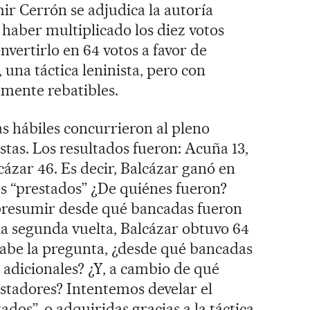
mir Cerrón se adjudica la autoría
 haber multiplicado los diez votos
nvertirlo en 64 votos a favor de
, una táctica leninista, pero con
lmente rebatibles.
s hábiles concurrieron al pleno
stas. Los resultados fueron: Acuña 13,
ázar 46. Es decir, Balcázar ganó en
s “prestados” ¿De quiénes fueron?
i presumir desde qué bancadas fueron
 la segunda vuelta, Balcázar obtuvo 64
cabe la pregunta, ¿desde qué bancadas
 adicionales? ¿Y, a cambio de qué
estadores? Intentemos develar el
ados”, o adquiridas gracias a la táctica