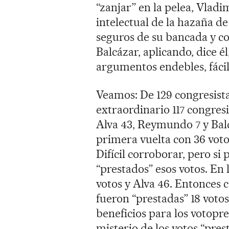
“zanjar” en la pelea, Vladi
intelectual de la hazaña de
seguros de su bancada y co
Balcázar, aplicando, dice él
argumentos endebles, fáci
Veamos: De 129 congresista
extraordinario 117 congresi
Alva 43, Reymundo 7 y Balc
primera vuelta con 36 voto
Difícil corroborar, pero s
“prestados” esos votos. En
votos y Alva 46. Entonces 
fueron “prestadas” 18 votos
beneficios para los votopr
misterio de los votos “prest