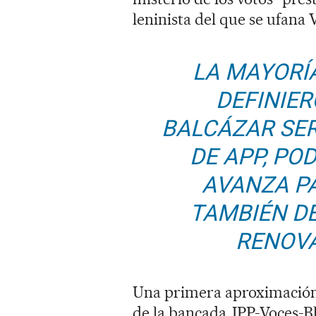
leninista del que se ufana 
LA MAYORÍ
DEFINIER
BALCÁZAR SER
DE APP, PO
AVANZA P
TAMBIÉN D
RENOVA
Una primera aproximación 
de la bancada JPP-Voces-Bl