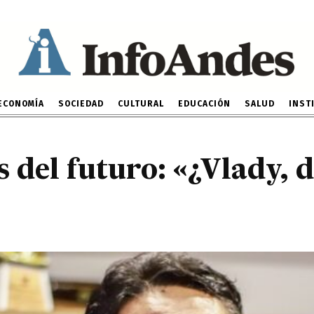
os del futuro: «¿Vlady,
votos?»
21 DE FEBRERO DE 2026
ECONOMÍA
SOCIEDAD
CULTURAL
EDUCACIÓN
SALUD
INST
 del futuro: «¿Vlady, d