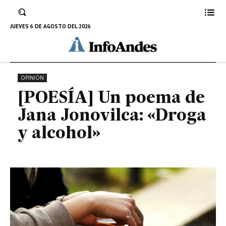
[POESÍA] Un poema de Jana
Jonovilca: «Droga y alcohol»
JUEVES 6 DE AGOSTO DEL 2026
21 DE FEBRERO DE 2026
OPINIÓN
[POESÍA] Un poema de
Jana Jonovilca: «Droga
y alcohol»