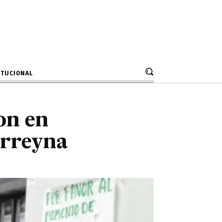
 canon en
rovirreyna
ITUCIONAL
on en
irreyna