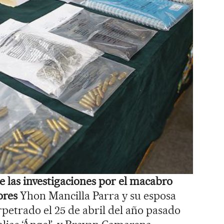
e las investigaciones por el macabro
ores
Yhon Mancilla Parra y su esposa
rpetrado el 25 de abril del año pasado