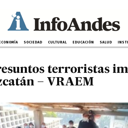
presuntos terroristas im
tanza de Vizcatán – VR
15 DE SEPTIEMBRE DE 2022
ECONOMÍA
SOCIEDAD
CULTURAL
EDUCACIÓN
SALUD
INST
resuntos terroristas im
izcatán – VRAEM