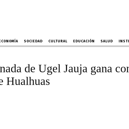
ancionada de Ugel Jauja
dirección de I.E. de Hual
19 DE FEBRERO DE 2024
ECONOMÍA
SOCIEDAD
CULTURAL
EDUCACIÓN
SALUD
INST
onada de Ugel Jauja gana co
de Hualhuas