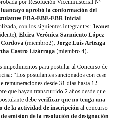
probada por Resolución Viceministerial N°
 Huancayo aprobó la conformación del
stulantes EBA-EBE-EBR Inicial
ralizada, con los siguientes integrantes:
Jeanet
idente),
Elcira Verónica Sarmiento López
 Cordova
(miembro2),
Jorge Luis Arteaga
tha Castro Lizárraga
(miembro 4).
os impedimentos para postular al Concurso de
ecisa: “Los postulantes sancionados con cese
de remuneraciones desde 31 días hasta 12
pre que hayan transcurrido 2 años desde que
 postulante debe
verificar que no tenga una
io de la actividad de inscripción
al concurso
 de emisión de la resolución de designación