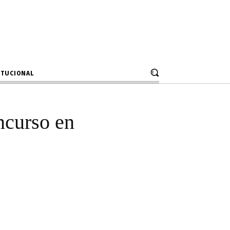
 gana concurso
huas
ITUCIONAL
ncurso en