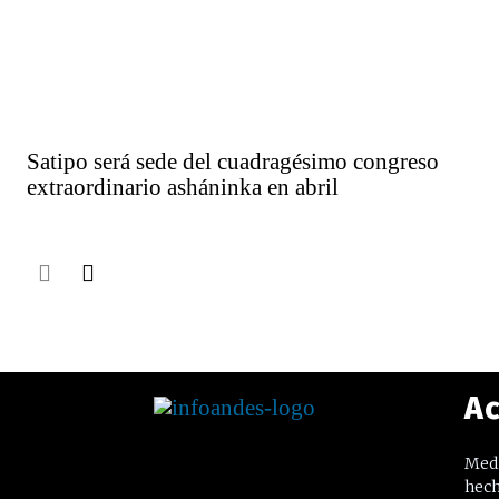
Satipo será sede del cuadragésimo congreso
extraordinario asháninka en abril
Ac
Medi
hech