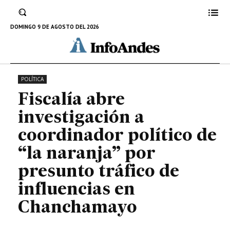
naranja” por presunto tráfico de
influencias en Chanchamayo
DOMINGO 9 DE AGOSTO DEL 2026
15 DE AGOSTO DE 2024
POLÍTICA
Fiscalía abre
investigación a
coordinador político de
“la naranja” por
presunto tráfico de
influencias en
Chanchamayo