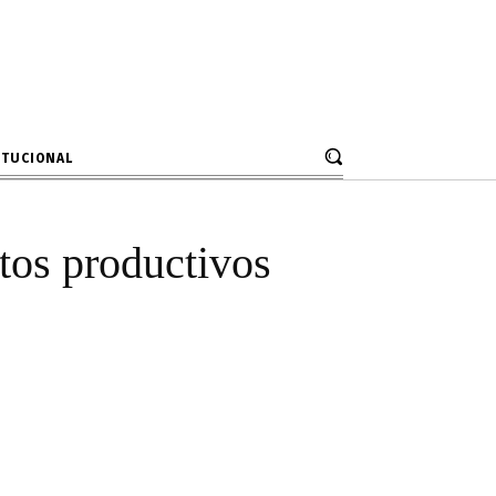
 56 proyectos
resupuestal
ITUCIONAL
tos productivos