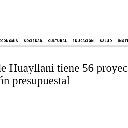
ario de Huayllani tiene
s con 0% de ejecución p
28 DE MAYO DE 2025
ECONOMÍA
SOCIEDAD
CULTURAL
EDUCACIÓN
SALUD
INST
e Huayllani tiene 56 proyec
ón presupuestal