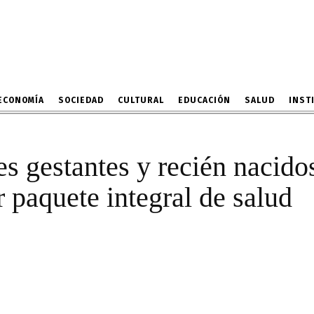
tos para brindar paquet
salud
8 DE ABRIL DE 2022
ECONOMÍA
SOCIEDAD
CULTURAL
EDUCACIÓN
SALUD
INST
es gestantes y recién nacid
r paquete integral de salud