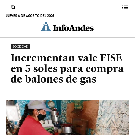
Incrementan vale FISE en 5 soles
para compra de balones de gas
JUEVES 6 DE AGOSTO DEL 2026
9 DE MAYO DE 2022
SOCIEDAD
Incrementan vale FISE
en 5 soles para compra
de balones de gas