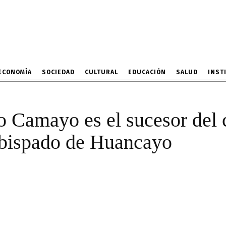
Pedro Barreto en el Arzo
Huancayo
12 DE FEBRERO DE 2024
ECONOMÍA
SOCIEDAD
CULTURAL
EDUCACIÓN
SALUD
INST
o Camayo es el sucesor del 
obispado de Huancayo