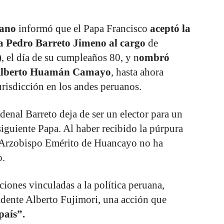
cano
informó que el Papa Francisco
aceptó la
ta Pedro Barreto Jimeno al cargo
de
 el día de su cumpleaños 80, y n
ombró
 Alberto Huamán Camayo
, hasta ahora
risdicción en los andes peruanos.
denal Barreto deja de ser un elector para un
siguiente Papa. Al haber recibido la púrpura
a Arzobispo Emérito de Huancayo no ha
o.
ciones vinculadas a la política peruana,
sidente Alberto Fujimori, una acción que
país”.