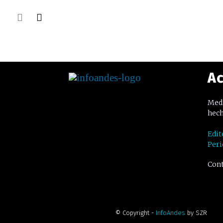
Ac
Medi
hech
Edit
Peri
Cont
© Copyright -
InfoAndes
by SZR