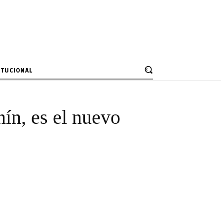
a de Junín, es
J
ITUCIONAL
nín, es el nuevo