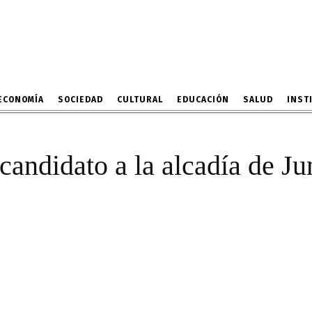
, excandidato a la alcadí
el nuevo titular de la DRE
4 DE ENERO DE 2024
ECONOMÍA
SOCIEDAD
CULTURAL
EDUCACIÓN
SALUD
INST
andidato a la alcadía de Ju