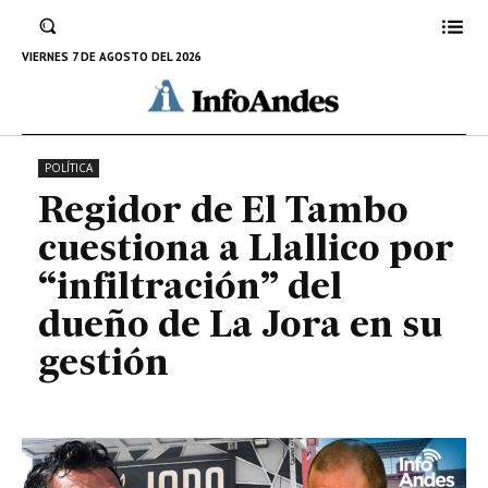
Llallico por “infiltración” del
dueño de La Jora en su gestión
VIERNES 7 DE AGOSTO DEL 2026
8 DE FEBRERO DE 2023
POLÍTICA
Regidor de El Tambo
cuestiona a Llallico por
“infiltración” del
dueño de La Jora en su
gestión