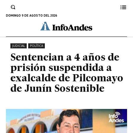
suspendida a exalcalde de
Pilcomayo de Junín Sostenible
DOMINGO 9 DE AGOSTO DEL 2026
20 DE FEBRERO DE 2023
JUDICIAL
POLÍTICA
Sentencian a 4 años de
prisión suspendida a
exalcalde de Pilcomayo
de Junín Sostenible