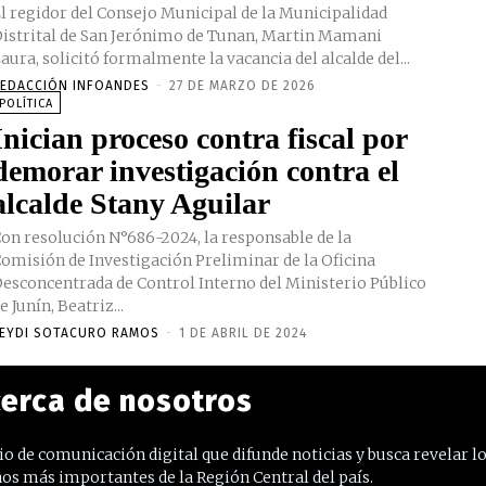
l regidor del Consejo Municipal de la Municipalidad
istrital de San Jerónimo de Tunan, Martin Mamani
aura, solicitó formalmente la vacancia del alcalde del...
EDACCIÓN INFOANDES
-
27 DE MARZO DE 2026
POLÍTICA
Inician proceso contra fiscal por
demorar investigación contra el
alcalde Stany Aguilar
on resolución N°686-2024, la responsable de la
omisión de Investigación Preliminar de la Oficina
esconcentrada de Control Interno del Ministerio Público
e Junín, Beatriz...
EYDI SOTACURO RAMOS
-
1 DE ABRIL DE 2024
erca de nosotros
o de comunicación digital que difunde noticias y busca revelar l
os más importantes de la Región Central del país.