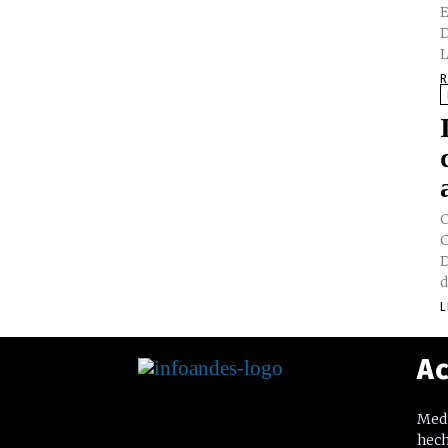
E
D
L
R
C
C
D
d
L
Ac
Medi
hech