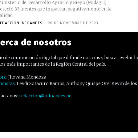
inisterio de Desarrollo Agrario y Riego (Midagri)
etectó 83 fuentes que impactan negativamente en la
alidad...
EDACCIÓN INFOANDES
-
20 DE NOVIEMBRE DE 2023
erca de nosotros
o de comunicación digital que difunde noticias y busca revelar l
os más importantes de la Región Central del país.
ora:
Jhovana Mendoza
odistas:
Leydi Sotacuro Ramos, Anthony Quispe Oré, Kevin de los
áctanos:
redaccion@infoandes.pe