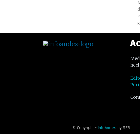
M
d
c
R
Ac
Medi
hech
Edit
Peri
Cont
© Copyright -
InfoAndes
by SZR