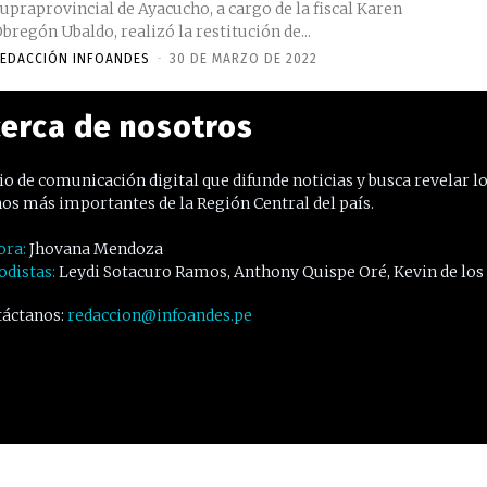
upraprovincial de Ayacucho, a cargo de la fiscal Karen
bregón Ubaldo, realizó la restitución de...
EDACCIÓN INFOANDES
-
30 DE MARZO DE 2022
erca de nosotros
o de comunicación digital que difunde noticias y busca revelar l
os más importantes de la Región Central del país.
ora:
Jhovana Mendoza
odistas:
Leydi Sotacuro Ramos, Anthony Quispe Oré, Kevin de los
áctanos:
redaccion@infoandes.pe