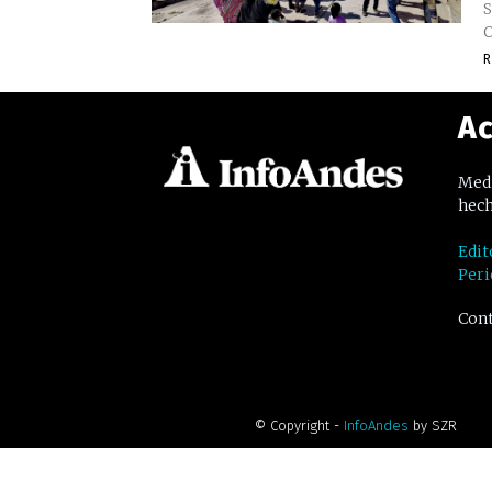
S
O
R
Ac
Medi
hech
Edit
Peri
Cont
© Copyright -
InfoAndes
by SZR