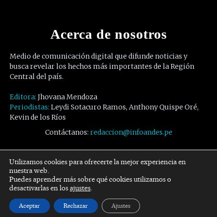
Acerca de nosotros
Medio de comunicación digital que difunde noticias y
busca revelar los hechos más importantes de la Región
Central del país.
Editora:
Jhovana Mendoza
Periodistas:
Leydi Sotacuro Ramos, Anthony Quispe Oré,
Kevin de los Ríos
Contáctanos:
redaccion@infoandes.pe
Síguenos
Utilizamos cookies para ofrecerte la mejor experiencia en
nuestra web.
Puedes aprender más sobre qué cookies utilizamos o
Facebook
Twitter
Youtube
desactivarlas en los
ajustes
.
Aceptar
Rechazar
Ajustes
© Copyright -
InfoAndes
by SZR