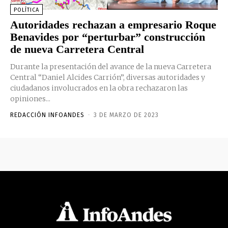
POLÍTICA
Autoridades rechazan a empresario Roque
Benavides por “perturbar” construcción
de nueva Carretera Central
Durante la presentación del avance de la nueva Carretera
Central “Daniel Alcides Carrión”, diversas autoridades y
ciudadanos involucrados en la obra rechazaron las
opiniones...
REDACCIÓN INFOANDES
-
3 DE MARZO DE 2023