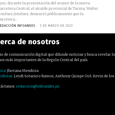
yer, durante la presentación del avance de la nueva
arretera Central, el alcalde provincial de Tarma, Walter
iménez Jiménez, denunció públicamente que la
arretera...
EDACCIÓN INFOANDES
-
5 DE MARZO DE 2023
erca de nosotros
o de comunicación digital que difunde noticias y busca revelar l
os más importantes de la Región Central del país.
ora:
Jhovana Mendoza
odistas:
Leydi Sotacuro Ramos, Anthony Quispe Oré, Kevin de los
áctanos:
redaccion@infoandes.pe