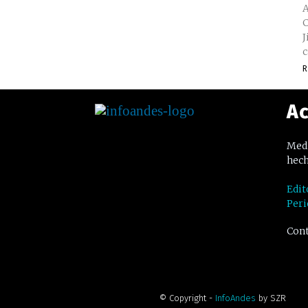
A
C
J
c
R
Ac
Medi
hech
Edit
Peri
Cont
© Copyright -
InfoAndes
by SZR