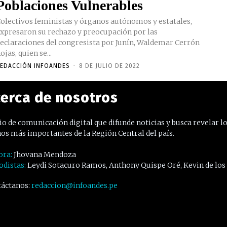
Poblaciones Vulnerables
olectivos feministas y órganos autónomos y estatales,
xpresaron su rechazo y preocupación por las
eclaraciones del congresista por Junín, Waldemar Cerrón
ojas, quien se...
EDACCIÓN INFOANDES
-
8 DE JULIO DE 2022
erca de nosotros
o de comunicación digital que difunde noticias y busca revelar l
os más importantes de la Región Central del país.
ora:
Jhovana Mendoza
odistas:
Leydi Sotacuro Ramos, Anthony Quispe Oré, Kevin de los
áctanos:
redaccion@infoandes.pe