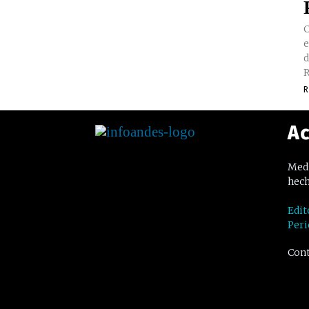
C
e
d
R
R
Ac
Medi
hech
Edit
Peri
Cont