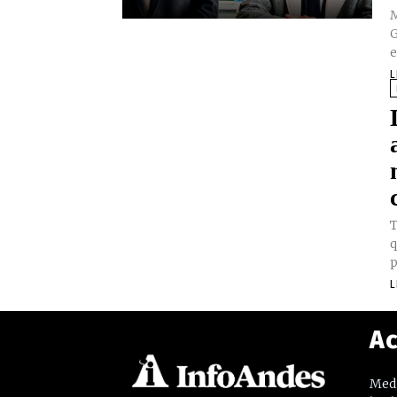
M
G
e
L
T
q
p
L
Ac
Medi