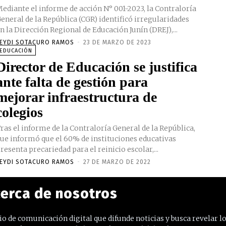
ediante el informe de acción N° 001-2023, la Contraloría
eneral de la República (CGR) identificó irregularidades
n la Dirección Regional de Educación Junín (DREJ),...
EYDI SOTACURO RAMOS
-
23 DE MARZO DE 2023
EDUCACIÓN
Director de Educación se justifica
ante falta de gestión para
mejorar infraestructura de
colegios
ras el informe de la Contraloría General de la República,
ue informó que el 60% de instituciones educativas
resenta precariedad para el reinicio escolar,...
EYDI SOTACURO RAMOS
-
27 DE MARZO DE 2022
erca de nosotros
o de comunicación digital que difunde noticias y busca revelar l