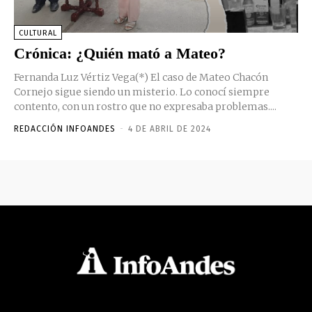
CULTURAL
Crónica: ¿Quién mató a Mateo?
Fernanda Luz Vértiz Vega(*) El caso de Mateo Chacón
Cornejo sigue siendo un misterio. Lo conocí siempre
contento, con un rostro que no expresaba problemas....
REDACCIÓN INFOANDES
-
4 DE ABRIL DE 2024