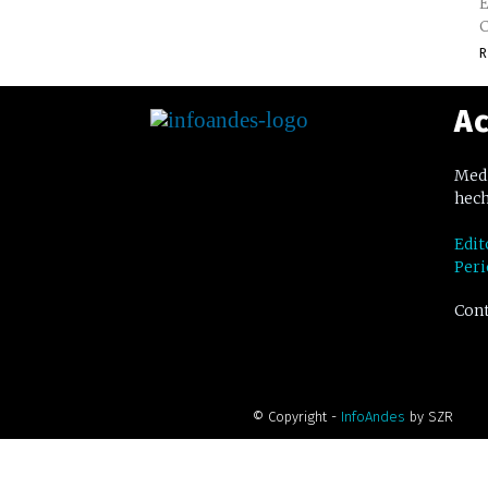
E
C
R
Ac
Medi
hech
Edit
Peri
Cont
© Copyright -
InfoAndes
by SZR