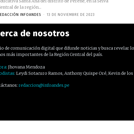
ducativa Santa Ana del distrito de Perené, en la Selva
entral de la región...
EDACCIÓN INFOANDES
-
13 DE NOVIEMBRE DE 2023
erca de nosotros
o de comunicación digital que difunde noticias y busca revelar l
os más importantes de la Región Central del país.
ora:
Jhovana Mendoza
odistas:
Leydi Sotacuro Ramos, Anthony Quispe Oré, Kevin de los
áctanos:
redaccion@infoandes.pe