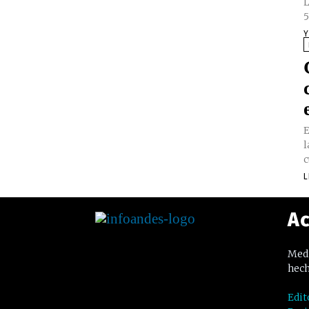
L
5
Y
E
l
c
L
Ac
Medi
hech
Edit