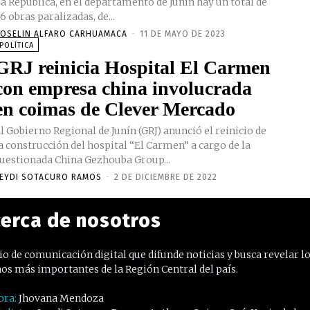
a República, en el departamento de Junín hay un total de
6 obras paralizadas, de...
OSELIN ALFARO CARHUAMACA
-
11 DE MAYO DE 2023
POLÍTICA
GRJ reinicia Hospital El Carmen
con empresa china involucrada
en coimas de Clever Mercado
l Gobierno Regional de Junín (GRJ) anunció el reinicio de
a construcción del hospital “El Carmen” a cargo de la
uestionada China Gezhouba Group...
EYDI SOTACURO RAMOS
-
2 DE DICIEMBRE DE 2022
erca de nosotros
o de comunicación digital que difunde noticias y busca revelar l
os más importantes de la Región Central del país.
ora:
Jhovana Mendoza