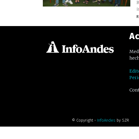
R
i
R
Ac
Medi
hech
Edit
Peri
Cont
© Copyright -
InfoAndes
by SZR