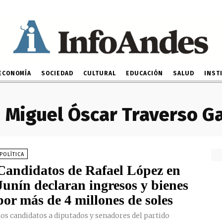
ECONOMÍA
SOCIEDAD
CULTURAL
EDUCACIÓN
SALUD
INST
:
Miguel Óscar Traverso Ga
POLÍTICA
Candidatos de Rafael López en
Junín declaran ingresos y bienes
por más de 4 millones de soles
os candidatos a diputados y senadores del partido