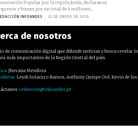
enovación Popular por la región Junín, declararon
ngresos y bienes por un total de 4 millones...
EDACCIÓN INFOANDES
-
22 DE ENERO DE 2026
erca de nosotros
o de comunicación digital que difunde noticias y busca revelar l
os más importantes de la Región Central del país.
ora:
Jhovana Mendoza
odistas:
Leydi Sotacuro Ramos, Anthony Quispe Oré, Kevin de los
áctanos:
redaccion@infoandes.pe