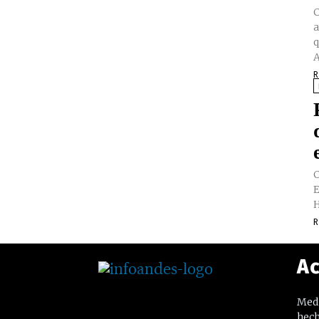
C
a
q
A
R
C
E
H
R
Ac
Medi
hech