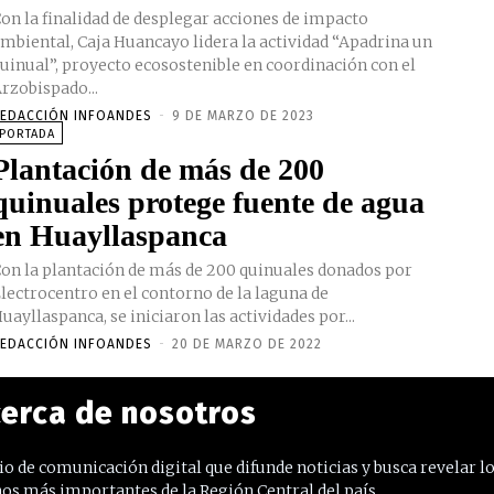
on la finalidad de desplegar acciones de impacto
mbiental, Caja Huancayo lidera la actividad “Apadrina un
uinual”, proyecto ecosostenible en coordinación con el
rzobispado...
EDACCIÓN INFOANDES
-
9 DE MARZO DE 2023
PORTADA
Plantación de más de 200
quinuales protege fuente de agua
en Huayllaspanca
on la plantación de más de 200 quinuales donados por
lectrocentro en el contorno de la laguna de
uayllaspanca, se iniciaron las actividades por...
EDACCIÓN INFOANDES
-
20 DE MARZO DE 2022
erca de nosotros
o de comunicación digital que difunde noticias y busca revelar l
os más importantes de la Región Central del país.