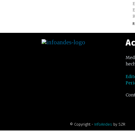
E
E
R
R
Ac
Medi
hech
Edit
Peri
Cont
© Copyright -
InfoAndes
by SZR