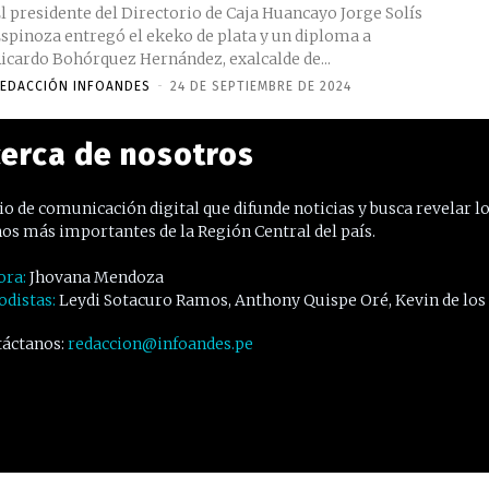
l presidente del Directorio de Caja Huancayo Jorge Solís
spinoza entregó el ekeko de plata y un diploma a
icardo Bohórquez Hernández, exalcalde de...
EDACCIÓN INFOANDES
-
24 DE SEPTIEMBRE DE 2024
erca de nosotros
o de comunicación digital que difunde noticias y busca revelar l
os más importantes de la Región Central del país.
ora:
Jhovana Mendoza
odistas:
Leydi Sotacuro Ramos, Anthony Quispe Oré, Kevin de los
áctanos:
redaccion@infoandes.pe