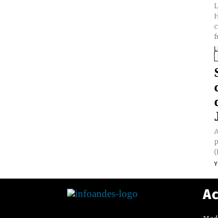
L
H
c
f
L
A
p
(
Y
Ac