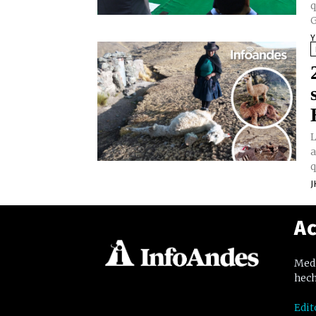
q
G
Y
L
a
q
J
Ac
Medi
hech
Edit