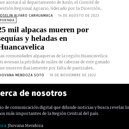
ue azotará al departamento de Junín, el Comité de
estión Regional Agrario, liderado por la Dirección...
OSELIN ALFARO CARHUAMACA
-
14 DE AGOSTO DE 2023
PORTADA
25 mil alpacas mueren por
sequías y heladas en
Huancavelica
as comunidades alpaqueras de la región Huancavelica
traviesan la pérdida de miles de cabezas de este ganado
ue mueren diariamente por falta de pastizales...
HOVANA MENDOZA SOTO
-
10 DE NOVIEMBRE DE 2022
erca de nosotros
o de comunicación digital que difunde noticias y busca revelar l
os más importantes de la Región Central del país.
ora:
Jhovana Mendoza