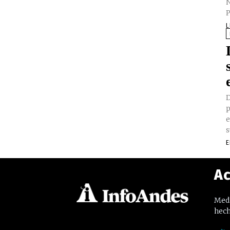
N
P
L
D
p
e
s
E
Ac
Medi
hech