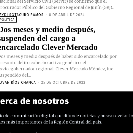
acional del Servicio Civil (Servir) se confirmó que el
rocurador Público del Gobierno Regional de Junín (GRJ)...
EYDI SOTACURO RAMOS
-
8 DE ABRIL DE 2024
POLÍTICA
Dos meses y medio después,
suspenden del cargo a
encarcelado Clever Mercado
os meses y medio después de haber sido encarcelado por
resunto delito cohecho activo genérico, el
xvicegobernador regional, Clever Mercado Méndez, fue
uspendido del...
DVAN RÍOS CHANCA
-
25 DE OCTUBRE DE 2022
erca de nosotros
o de comunicación digital que difunde noticias y busca revelar l
os más importantes de la Región Central del país.