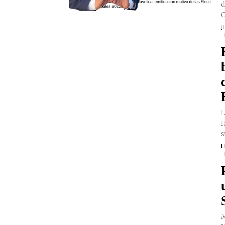
d
C
J
L
H
s
L
M