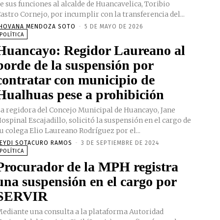
e sus funciones al alcalde de Huancavelica, Toribio
astro Cornejo, por incumplir con la transferencia del...
HOVANA MENDOZA SOTO
-
5 DE MAYO DE 2026
POLÍTICA
Huancayo: Regidor Laureano al
borde de la suspensión por
contratar con municipio de
Hualhuas pese a prohibición
a regidora del Concejo Municipal de Huancayo, Jane
ospinal Escajadillo, solicitó la suspensión en el cargo de
u colega Elio Laureano Rodríguez por el...
EYDI SOTACURO RAMOS
-
3 DE SEPTIEMBRE DE 2024
POLÍTICA
Procurador de la MPH registra
una suspensión en el cargo por
SERVIR
ediante una consulta a la plataforma Autoridad