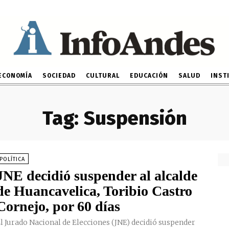
ECONOMÍA
SOCIEDAD
CULTURAL
EDUCACIÓN
SALUD
INST
Tag:
Suspensión
POLÍTICA
JNE decidió suspender al alcalde
de Huancavelica, Toribio Castro
Cornejo, por 60 días
l Jurado Nacional de Elecciones (JNE) decidió suspender