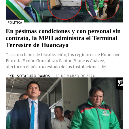
POLÍTICA
En pésimas condiciones y con personal sin
contrato, la MPH administra el Terminal
Terrestre de Huancayo
Tras una labor de fiscalización, los regidores de Huancayo,
Fiorella Fabián González y Sabino Blancas Chávez,
alertaron el pésimo estado de las instalaciones del...
LEYDI SOTACURO RAMOS
-
20 DE MARZO DE 2024