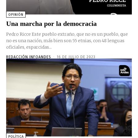
OPINIÓN
Una marcha por la democracia
Pedro Ricce Este pueblo extraño, que no es un pueblo, que
no es una nación, más bien son 55 etnias, con 48 lenguas
oficiales, esparcidas...
REDACCIÓN INFOANDES
-
16 DE JULIO DE 2023
POLÍTICA