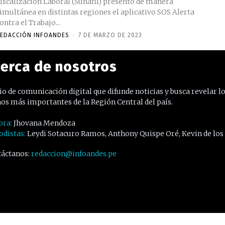
iscalización Laboral (Sunafil) presentó de manera
imultánea en distintas regiones el aplicativo SOS Alerta
ontra el Trabajo...
EDACCIÓN INFOANDES
-
7 DE MARZO DE 2023
erca de nosotros
o de comunicación digital que difunde noticias y busca revelar l
os más importantes de la Región Central del país.
ora:
Jhovana Mendoza
odistas:
Leydi Sotacuro Ramos, Anthony Quispe Oré, Kevin de los
áctanos:
redaccion@infoandes.pe