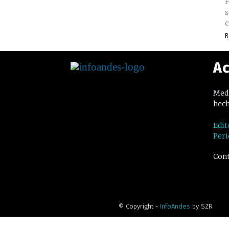
F
s
c
R
Ac
Medi
hech
Edit
Peri
Cont
© Copyright -
InfoAndes
by SZR