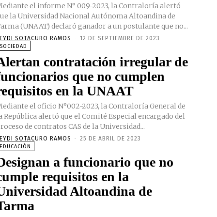
ediante el informe N° 009-2023, la Contraloría alertó
ue la Universidad Nacional Autónoma Altoandina de
arma (UNAAT) declaró ganador a un postulante que no...
EYDI SOTACURO RAMOS
-
12 DE SEPTIEMBRE DE 2023
SOCIEDAD
Alertan contratación irregular de
funcionarios que no cumplen
requisitos en la UNAAT
ediante el oficio N°002-2023, la Contraloría General de
a República alertó que el Comité Especial encargado del
roceso de contratos CAS de la Universidad...
EYDI SOTACURO RAMOS
-
25 DE ABRIL DE 2023
EDUCACIÓN
Designan a funcionario que no
cumple requisitos en la
Universidad Altoandina de
Tarma