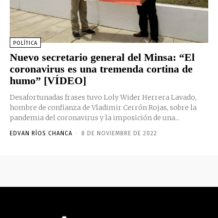
POLÍTICA
Nuevo secretario general del Minsa: “El
coronavirus es una tremenda cortina de
humo” [VÍDEO]
Desafortunadas frases tuvo Loly Wider Herrera Lavado,
hombre de confianza de Vladimir Cerrón Rojas, sobre la
pandemia del coronavirus y la imposición de una...
EDVAN RÍOS CHANCA
-
8 DE NOVIEMBRE DE 2022