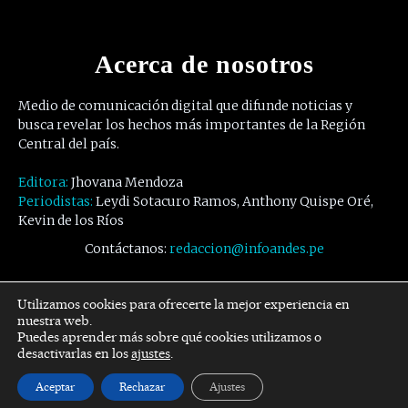
Acerca de nosotros
Medio de comunicación digital que difunde noticias y
busca revelar los hechos más importantes de la Región
Central del país.
Editora:
Jhovana Mendoza
Periodistas:
Leydi Sotacuro Ramos, Anthony Quispe Oré,
Kevin de los Ríos
Contáctanos:
redaccion@infoandes.pe
Síguenos
Utilizamos cookies para ofrecerte la mejor experiencia en
nuestra web.
Puedes aprender más sobre qué cookies utilizamos o
Facebook
Twitter
Youtube
desactivarlas en los
ajustes
.
Aceptar
Rechazar
Ajustes
© Copyright -
InfoAndes
by SZR