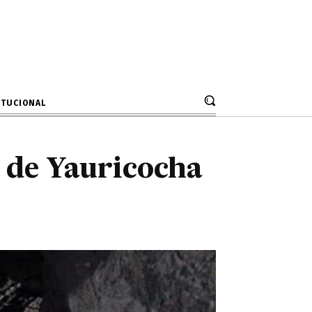
 de Yauricocha
ra
ITUCIONAL
a de Yauricocha