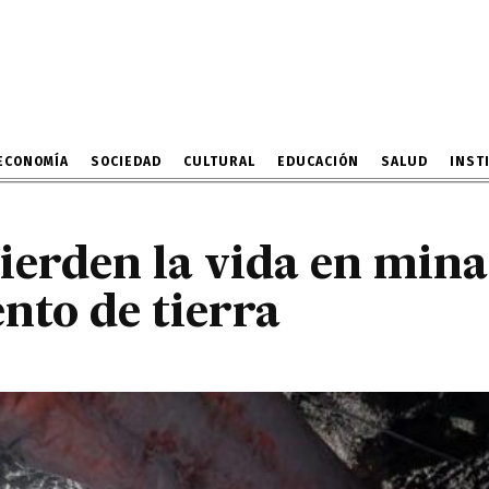
pierden la vida en mina
ras deslizamiento de tier
12 DE SEPTIEMBRE DE 2022
ECONOMÍA
SOCIEDAD
CULTURAL
EDUCACIÓN
SALUD
INST
ierden la vida en min
nto de tierra