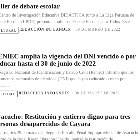
ller de debate escolar
Centro de Investigación Educativa DIDÁCTICA junto a La Liga Peruana de
ate Escolar (LPDE) presenta el taller de Debate Escolar para Todos. Este...
REDACCIÓN INFOANDES
-
30 DE MARZO DE 2022
ULTURAL
NIEC amplía la vigencia del DNI vencido o por
ducar hasta el 30 de junio de 2022
Registro Nacional de Identificación y Estado Civil (Reniec) informó que los
umentos nacionales de identidad (DNI) que hayan caducado o estén por
ucar...
REDACCIÓN INFOANDES
-
30 DE MARZO DE 2022
OCIEDAD
acucho: Restitución y entierro digno para tres
rsonas desaparecidas de Cayara
r, martes 29 de marzo, la Segunda Fiscalía Penal Supraprovincial de Ayacucho
argo de la fiscal Karen Obregón Ubaldo, realizó la restitución de...