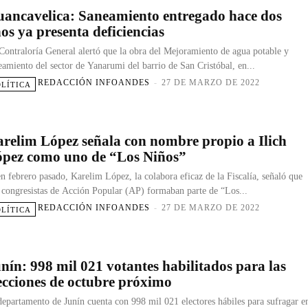
ancavelica: Saneamiento entregado hace dos
os ya presenta deficiencias
Contraloría General alertó que la obra del Mejoramiento de agua potable y
eamiento del sector de Yanarumi del barrio de San Cristóbal, en...
REDACCIÓN INFOANDES
-
27 DE MARZO DE 2022
OLÍTICA
relim López señala con nombre propio a Ilich
pez como uno de “Los Niños”
en febrero pasado, Karelim López, la colabora eficaz de la Fiscalía, señaló que
 congresistas de Acción Popular (AP) formaban parte de “Los...
REDACCIÓN INFOANDES
-
27 DE MARZO DE 2022
OLÍTICA
nín: 998 mil 021 votantes habilitados para las
ecciones de octubre próximo
departamento de Junín cuenta con 998 mil 021 electores hábiles para sufragar e