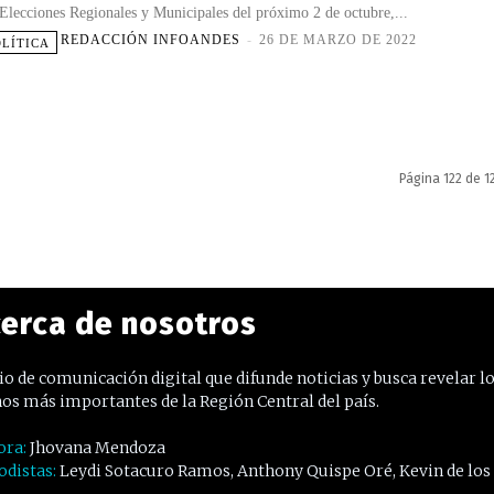
 Elecciones Regionales y Municipales del próximo 2 de octubre,...
REDACCIÓN INFOANDES
-
26 DE MARZO DE 2022
OLÍTICA
Página 122 de 1
erca de nosotros
o de comunicación digital que difunde noticias y busca revelar l
os más importantes de la Región Central del país.
ora:
Jhovana Mendoza
odistas:
Leydi Sotacuro Ramos, Anthony Quispe Oré, Kevin de los