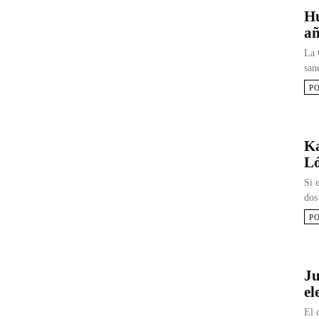
Hu
añ
La 
san
P
Ka
Ló
Si 
dos
P
Ju
el
El 