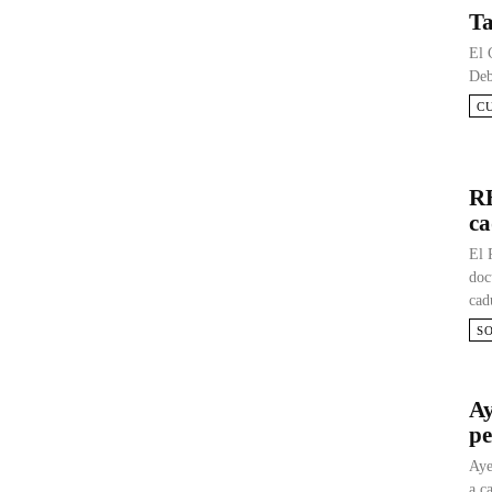
Ta
El 
Deb
C
RE
ca
El 
doc
cad
S
Ay
pe
Aye
a c