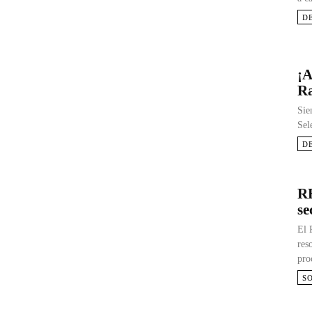
D
¡A
Ra
Sie
Sel
D
RE
se
El 
res
pro
S