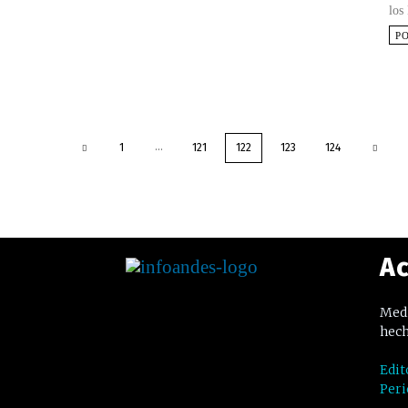
los
P
...
1
121
122
123
124
Ac
Medi
hech
Edit
Peri