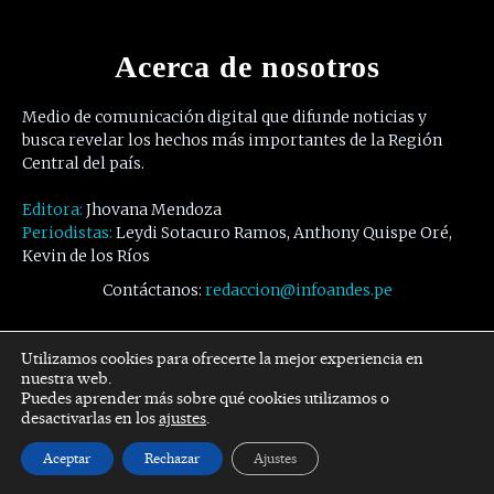
Acerca de nosotros
Medio de comunicación digital que difunde noticias y
busca revelar los hechos más importantes de la Región
Central del país.
Editora:
Jhovana Mendoza
Periodistas:
Leydi Sotacuro Ramos, Anthony Quispe Oré,
Kevin de los Ríos
Contáctanos:
redaccion@infoandes.pe
Síguenos
Utilizamos cookies para ofrecerte la mejor experiencia en
nuestra web.
Puedes aprender más sobre qué cookies utilizamos o
Facebook
Twitter
Youtube
desactivarlas en los
ajustes
.
Aceptar
Rechazar
Ajustes
© Copyright -
InfoAndes
by SZR