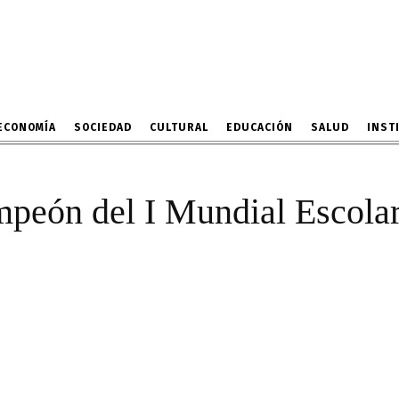
onó campeón del I Mundia
Debate en Español
19 DE FEBRERO DE 2023
ECONOMÍA
SOCIEDAD
CULTURAL
EDUCACIÓN
SALUD
INST
mpeón del I Mundial Escola