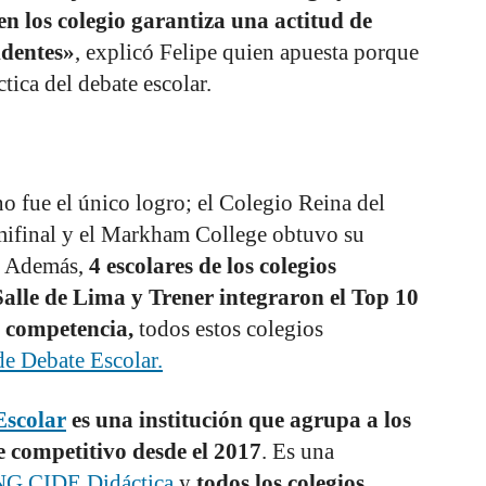
n los colegio garantiza una actitud de
identes»
, explicó Felipe quien apuesta porque
tica del debate escolar.
o fue el único logro; el Colegio Reina del
emifinal y el Markham College obtuvo su
l. Además,
4 escolares de los colegios
lle de Lima y Trener integraron el Top 10
a competencia,
todos estos colegios
e Debate Escolar.
Escolar
es una institución que agrupa a los
e competitivo desde el 2017
. Es una
G CIDE Didáctica
y
todos los colegios