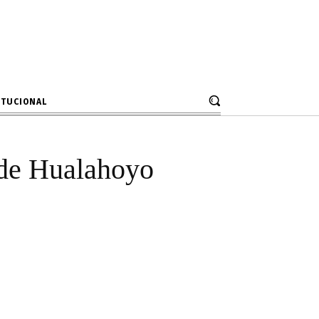
ementerio de
 y retrasos
ITUCIONAL
 de Hualahoyo