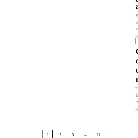
E
S
v
R
T
l
e
R
...
1
2
3
11