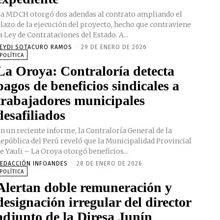
a MDCH otorgó dos adendas al contrato ampliando el
lazo de la ejecución del proyecto, hecho que contraviene
la Ley de Contrataciones del Estado. A...
EYDI SOTACURO RAMOS
-
29 DE ENERO DE 2026
POLÍTICA
La Oroya: Contraloría detecta
pagos de beneficios sindicales a
trabajadores municipales
desafiliados
n un reciente informe, la Contraloría General de la
epública del Perú reveló que la Municipalidad Provincial
e Yauli – La Oroya otorgó beneficios...
EDACCIÓN INFOANDES
-
28 DE ENERO DE 2026
POLÍTICA
Alertan doble remuneración y
designación irregular del director
adjunto de la Diresa Junín