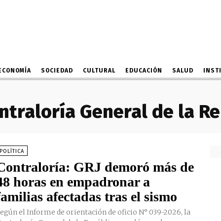
ECONOMÍA
SOCIEDAD
CULTURAL
EDUCACIÓN
SALUD
INST
ntraloría General de la R
POLÍTICA
Contraloría: GRJ demoró más de
48 horas en empadronar a
familias afectadas tras el sismo
egún el Informe de orientación de oficio N° 039-2026, la