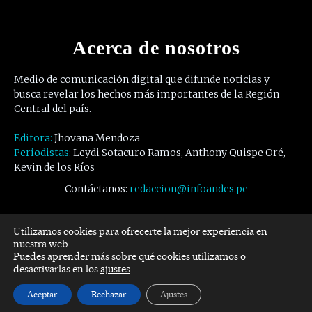
Acerca de nosotros
Medio de comunicación digital que difunde noticias y
busca revelar los hechos más importantes de la Región
Central del país.
Editora:
Jhovana Mendoza
Periodistas:
Leydi Sotacuro Ramos, Anthony Quispe Oré,
Kevin de los Ríos
Contáctanos:
redaccion@infoandes.pe
Síguenos
Utilizamos cookies para ofrecerte la mejor experiencia en
nuestra web.
Puedes aprender más sobre qué cookies utilizamos o
Facebook
Twitter
Youtube
desactivarlas en los
ajustes
.
Aceptar
Rechazar
Ajustes
© Copyright -
InfoAndes
by SZR