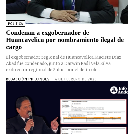
POLÍTICA
Condenan a exgobernador de
Huancavelica por nombramiento ilegal de
cargo
El exgobernador regional de Huancavelica Maciste Díaz
Abad fue condenado, junto a Darwin Raúl Vela Silva,
exdirector regional de Salud, por el delito de...
REDACCIÓN INFOANDES
-
4 DE FEBRERO DE 2026