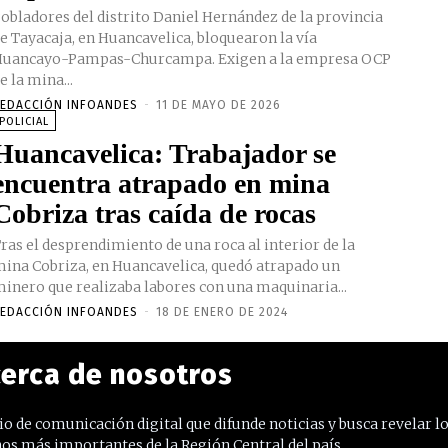
obladores del distrito Daniel Hernández de la provincia
e Tayacaja, en Huancavelica, bloquearon la vía
uancayo-Pampas-Churcampa. Exigen a la empresa OCP
e la mina...
EDACCIÓN INFOANDES
-
11 DE MAYO DE 2026
POLICIAL
Huancavelica: Trabajador se
encuentra atrapado en mina
Cobriza tras caída de rocas
ras el desprendimiento de una roca al interior de la
ina Cobriza, en Huancavelica, quedó atrapado un
inero que realizaba labores con una maquinaria...
EDACCIÓN INFOANDES
-
18 DE ENERO DE 2024
erca de nosotros
o de comunicación digital que difunde noticias y busca revelar l
os más importantes de la Región Central del país.