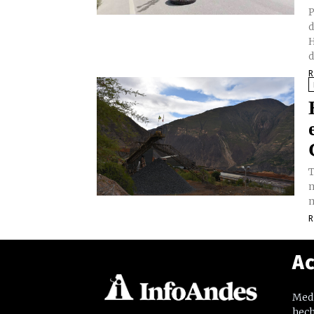
P
d
H
d
R
T
m
m
R
Ac
Medi
hech