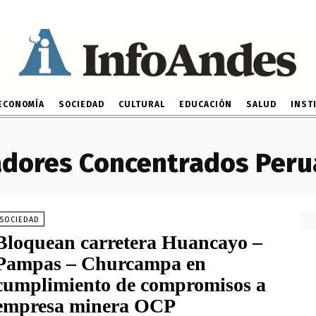
ECONOMÍA
SOCIEDAD
CULTURAL
EDUCACIÓN
SALUD
INST
dores Concentrados Peru
SOCIEDAD
Bloquean carretera Huancayo –
Pampas – Churcampa en
cumplimiento de compromisos a
empresa minera OCP